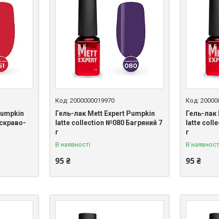
2000000019970
20000
Pumpkin
Гель-лак Mett Expert Pumpkin
Гель-лак 
Яскраво-
latte collection №080 Багряний 7
latte col
г
г
В наявності
В наявност
95 ₴
95 ₴