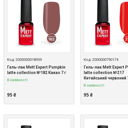
2000000018959
2000000790174
Гель-лак Mett Expert Pumpkin
Гель-лак Mett Expert 
latte collection №182 Какао 7 г
latte collection №217
Китайський червоний 
В наявності
В наявності
95 ₴
95 ₴