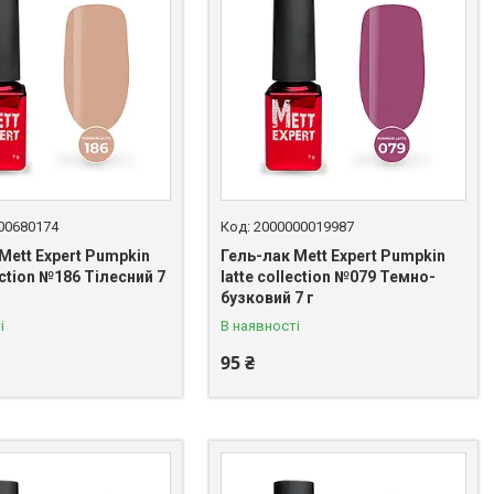
00680174
2000000019987
Mett Expert Pumpkin
Гель-лак Mett Expert Pumpkin
lection №186 Тілесний 7
latte collection №079 Темно-
бузковий 7 г
і
В наявності
95 ₴