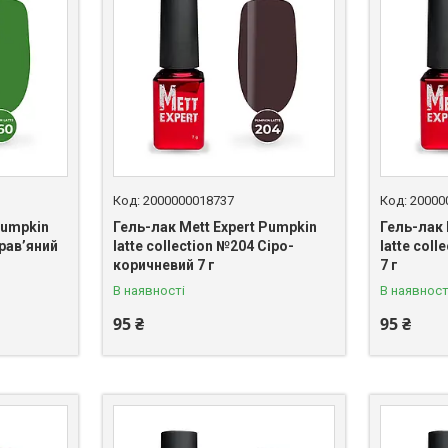
2000000018737
20000
Pumpkin
Гель-лак Mett Expert Pumpkin
Гель-лак 
Трав’яний
latte collection №204 Сіро-
latte col
коричневий 7 г
7 г
В наявності
В наявност
95 ₴
95 ₴