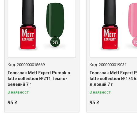
2000000018669
2000000019031
Гель-лак Mett Expert Pumpkin
Гель-лак Mett Expert 
latte collection №211 Темно-
latte collection №174 
зелений 7 г
ліловий 7 г
В наявності
В наявності
95 ₴
95 ₴