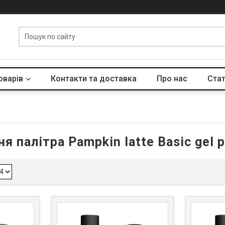
оварів
Контакти та доставка
Про нас
Стат
ня палітра Pampkin latte Basic gel p