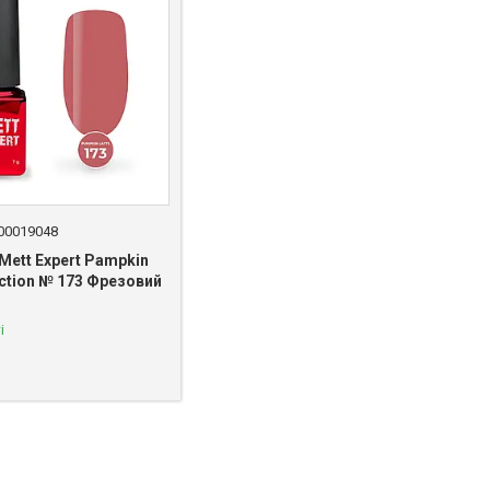
00019048
Mett Expert Pampkin
lection № 173 Фрезовий
і