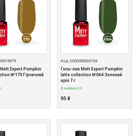
00019079
2000000020136
Mett Expert Pumpkin
Гель-лак Mett Expert Pumpkin
lection №170 Гірчичний
latte collection №064 Зелений
кріп 7 г
і
В наявності
95 ₴