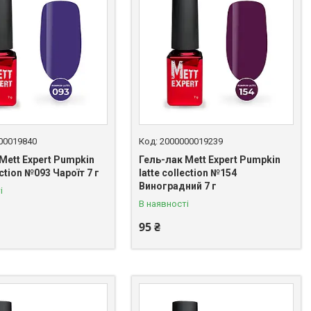
00019840
2000000019239
Mett Expert Pumpkin
Гель-лак Mett Expert Pumpkin
ection №093 Чароїт 7 г
latte collection №154
Виноградний 7 г
і
В наявності
95 ₴