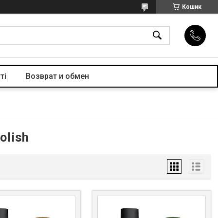
Кошик
ті
Возврат и обмен
olish