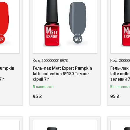
2000000018973
20000
Pumpkin
Гель-лак Mett Expert Pumpkin
Гель-лак 
latte collection №180 Темно-
latte col
7 г
сірий 7 г
зелений 7
В наявності
В наявност
95 ₴
95 ₴