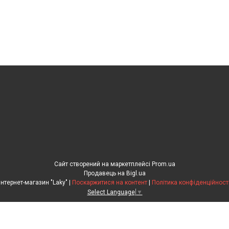
Сайт створений на маркетплейсі
Prom.ua
Продавець на Bigl.ua
Інтернет-магазин "Laky" |
Поскаржитися на контент
|
Політика конфіденційност
Select Language
▼