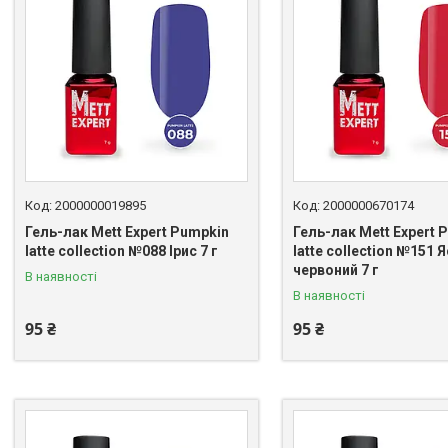
2000000019895
2000000670174
Гель-лак Mett Expert Pumpkin
Гель-лак Mett Expert 
latte collection №088 Ірис 7 г
latte collection №151 
червоний 7 г
В наявності
В наявності
95 ₴
95 ₴