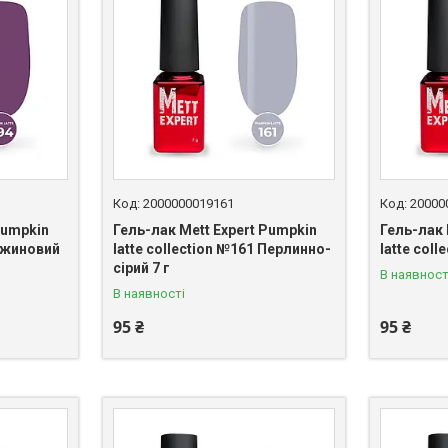
2000000019161
20000
Pumpkin
Гель-лак Mett Expert Pumpkin
Гель-лак 
 Ожиновий
latte collection №161 Перлинно-
latte coll
сірий 7 г
В наявност
В наявності
95 ₴
95 ₴