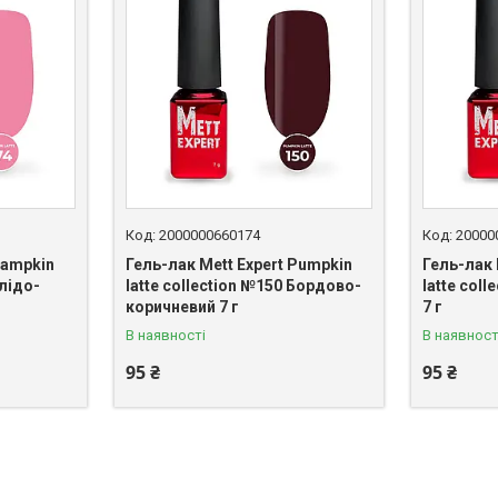
2000000660174
20000
Pampkin
Гель-лак Mett Expert Pumpkin
Гель-лак 
Блідо-
latte collection №150 Бордово-
latte col
коричневий 7 г
7 г
В наявності
В наявност
95 ₴
95 ₴