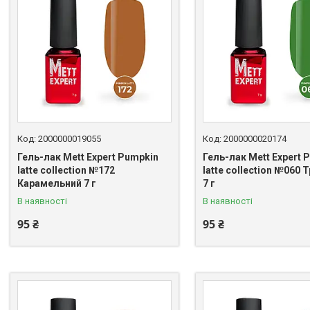
2000000019055
2000000020174
Гель-лак Mett Expert Pumpkin
Гель-лак Mett Expert 
latte collection №172
latte collection №060 
Карамельний 7 г
7 г
В наявності
В наявності
95 ₴
95 ₴