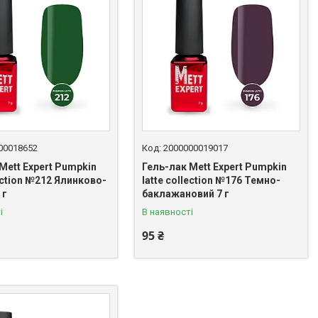
00018652
2000000019017
Mett Expert Pumpkin
Гель-лак Mett Expert Pumpkin
lection №212 Ялинково-
latte collection №176 Темно-
 г
баклажановий 7 г
і
В наявності
95 ₴