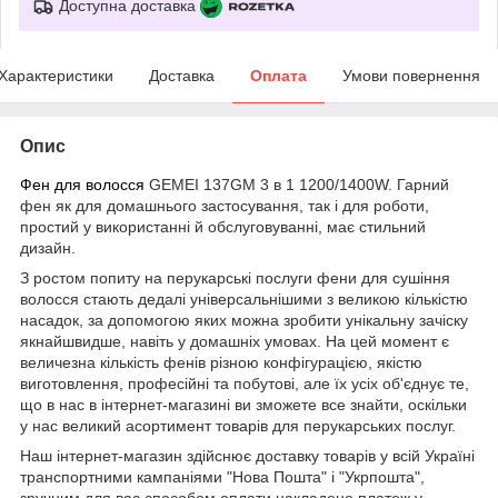
Доступна доставка
Характеристики
Доставка
Оплата
Умови повернення
Опис
Фен для волосся
GEMEI 137GM 3 в 1 1200/1400W. Гарний
фен як для домашнього застосування, так і для роботи,
простий у використанні й обслуговуванні, має стильний
дизайн.
З ростом попиту на перукарські послуги фени для сушіння
волосся стають дедалі універсальнішими з великою кількістю
насадок, за допомогою яких можна зробити унікальну зачіску
якнайшвидше, навіть у домашніх умовах. На цей момент є
величезна кількість фенів різною конфігурацією, якістю
виготовлення, професійні та побутові, але їх усіх об'єднує те,
що в нас в інтернет-магазині ви зможете все знайти, оскільки
у нас великий асортимент товарів для перукарських послуг.
Наш інтернет-магазин здійснює доставку товарів у всій Україні
транспортними кампаніями "Нова Пошта" і "Укрпошта",
зручним для вас способом оплати накладене платеж у