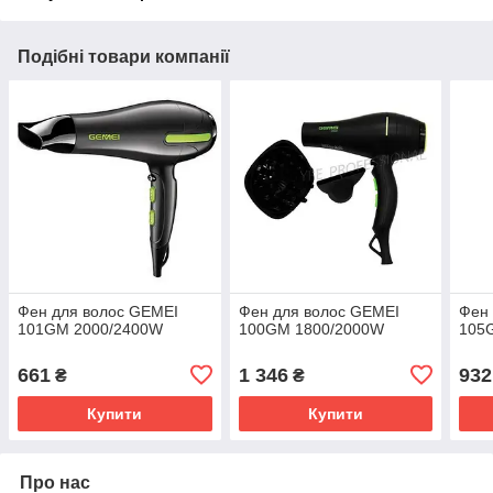
Подібні товари компанії
Фен для волос GEMEI
Фен для волос GEMEI
Фен 
101GM 2000/2400W
100GM 1800/2000W
105
661
1 346
932
₴
₴
Купити
Купити
Про нас