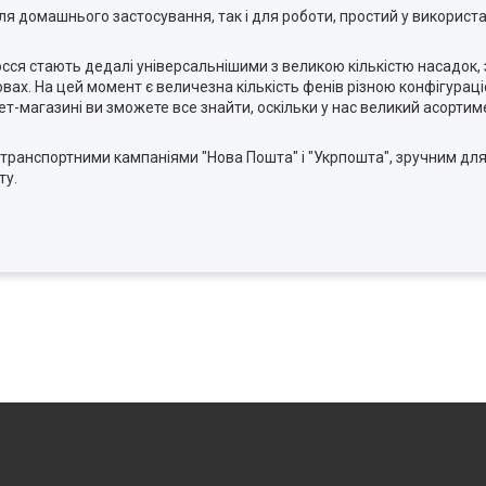
я домашнього застосування, так і для роботи, простий у використан
осся стають дедалі універсальнішими з великою кількістю насадок
вах. На цей момент є величезна кількість фенів різною конфігураці
тернет-магазині ви зможете все знайти, оскільки у нас великий асорт
і транспортними кампаніями "Нова Пошта" і "Укрпошта", зручним дл
ту.