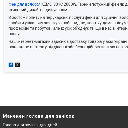
Фен для волосся
KEMEI 801C 2000W. Гарний потужний фен як дл
стильний дизайн із дифузором.
З ростом попиту на перукарські послуги фени для сушіння вол
зробити унікальну зачіску якнайшвидше, навіть у домашніх умо
професійні та побутові, але їх усіх об'єднує те, що в нас в ін
послуг.
Наш інтернет-магазин здійснює доставку товарів у всій Україн
накладене платеж у відділенні або безнадійною платою на кар
Манекен голова для зачісок
Голова для зачісок для дітей