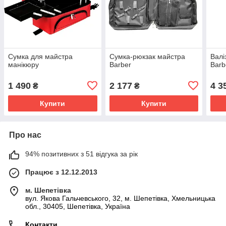
Сумка для майстра
Сумка-рюкзак майстра
Валі
манікюру
Barber
Bar
1 490
2 177
4 3
₴
₴
Купити
Купити
Про нас
94% позитивних з 51 відгука за рік
Працює з 12.12.2013
м. Шепетівка
вул. Якова Гальчевського, 32, м. Шепетівка, Хмельницька
обл., 30405, Шепетівка, Україна
Контакти