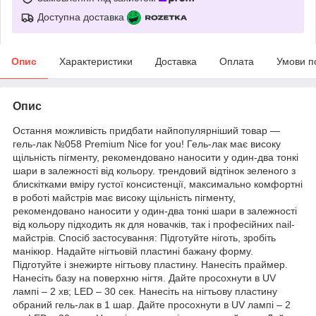
Доступна доставка
Опис
Характеристики
Доставка
Оплата
Умови п
Опис
Остання можливість придбати найпопулярніший товар —
гель-лак №058 Premium Nice for you! Гель-лак має високу
щільність пігменту, рекомендовано наносити у один-два тонкі
шари в залежності від кольору. трендовий відтінок зеленого з
блискітками вміру густої консистенції, максимально комфортні
в роботі майстрів має високу щільність пігменту,
рекомендовано наносити у один-два тонкі шари в залежності
від кольору підходить як для новачків, так і професійних nail-
майстрів. Спосіб застосування: Підготуйте ніготь, зробіть
манікюр. Надайте нігтьовій пластині бажану форму.
Підготуйте і знежирте нігтьову пластину. Нанесіть праймер.
Нанесіть базу на поверхню нігтя. Дайте просохнути в UV
лампі – 2 хв; LED – 30 сек. Нанесіть на нігтьову пластину
обраний гель-лак в 1 шар. Дайте просохнути в UV лампі – 2