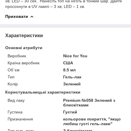
хв; LED – 30 сек.. Нанесіть топ на ніготь в тонкий шар. Дайте
просохнути в UV лампі – 3 хв; LED – 1 хв.
Приховати
Характеристики
Основні атрибути
Виробник
Nice for You
Країна виробник
США
Об`єм
8.5 мл
Тип
Гель-лак
Колір
Зелений
Користувальницькі характеристики
Вид лаку
Premium №058 Зелений з
блискітками
Густина
Густий
Призначення
кольорове покриття, "якщо
любиш густі гель-лаки"
Тип гель-лаку
З блискітками