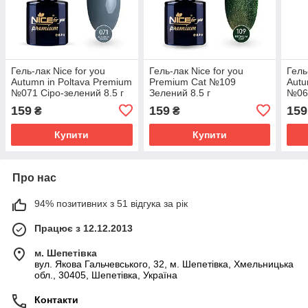
Гель-лак Nice for you
Гель-лак Nice for you
Гель
Autumn in Poltava Premium
Premium Cat №109
Autu
№071 Сіро-зелений 8.5 г
Зелений 8.5 г
№063
159
159
159
₴
₴
Купити
Купити
Про нас
94% позитивних з 51 відгука за рік
Працює з 12.12.2013
м. Шепетівка
вул. Якова Гальчевського, 32, м. Шепетівка, Хмельницька
обл., 30405, Шепетівка, Україна
Контакти