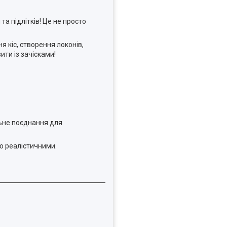
а підлітків! Це не просто
 кіс, створення локонів,
ти із зачісками!
льне поєднання для
но реалістичними.