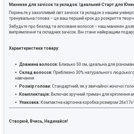
Манекен для зачісок та укладок: Ідеальний Старт для Юних
Пориньте у захопливий світ зачісок та укладок з нашим універ
тренувальна голова – це ваш перший крок до розкриття творч
Забудьте про безлад та зіпсоване волосся – наш манекен дозв
випрямлення та складних зачісок. Він стане найкращим подару
Характеристики товару:
Довжина волосся:
Близько 50 см, ідеальна для різномані
Склад волосся:
Приблизно 30% натурального людського в
навчання.
Розмір голови:
Стандартний, як у звичайної жіночої гол
Комплектація:
Включає зручний тримач для кріплення ман
Упаковка:
Компактна картонна коробка розміром 26х17х17
Створюй, Вчись, Надихайся!