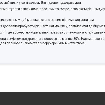
 свій шлях у світі зачісок. Він чудово підходить для:
иментувати з плойками, прасками та гофре, освоюючи різні види у
іших плетінь – цей манекен стане вашим вірним наставником.
 дозволяє пробувати різні техніки макіяжу, розвиваючи дрібну мот
ся – це абсолютно нормально і пов'язано з технологією пришиванн
ни з вмістом натурального волосся не менше 80%. Наш манекен с
и для першого знайомства з перукарським мистецтвом.