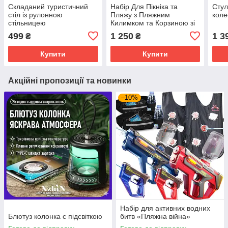
Складаний туристичний
Набір Для Пікніка та
Стул
стіл із рулонною
Пляжу з Пляжним
коле
стільницею
Килимком та Корзиною зі
Столиком
499
1 250
1 3
₴
₴
Купити
Купити
Акційні пропозиції та новинки
–10%
Набір для активних водних
Блютуз колонка с підсвіткою
битв «Пляжна війна»