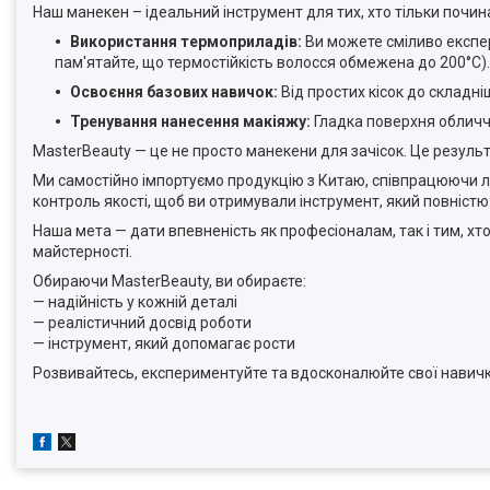
Наш манекен – ідеальний інструмент для тих, хто тільки починає
Використання термоприладів:
Ви можете сміливо експер
пам'ятайте, що термостійкість волосся обмежена до 200°C).
Освоєння базових навичок:
Від простих кісок до складн
Тренування нанесення макіяжу:
Гладка поверхня обличчя
MasterBeauty — це не просто манекени для зачісок. Це резуль
Ми самостійно імпортуємо продукцію з Китаю, співпрацюючи л
контроль якості, щоб ви отримували інструмент, який повніст
Наша мета — дати впевненість як професіоналам, так і тим, хт
майстерності.
Обираючи MasterBeauty, ви обираєте:
— надійність у кожній деталі
— реалістичний досвід роботи
— інструмент, який допомагає рости
Розвивайтесь, експериментуйте та вдосконалюйте свої навички