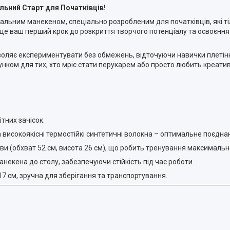
льний Старт для Початківців!
рсальним манекеном, спеціально розробленим для початківців, які 
це ваш перший крок до розкриття творчого потенціалу та освоєння
оляє експериментувати без обмежень, відточуючи навички плетіння
нком для тих, хто мріє стати перукарем або просто любить креативи
тних зачісок.
високоякісні термостійкі синтетичні волокна – оптимальне поєдна
ови (обхват 52 см, висота 26 см), що робить тренування максималь
екена до столу, забезпечуючи стійкість під час роботи.
 см, зручна для зберігання та транспортування.