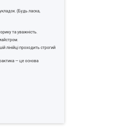
кладок. (Будь ласка,
орику та уважність.
 майстром.
й лінійці проходить строгий
практика — це основа