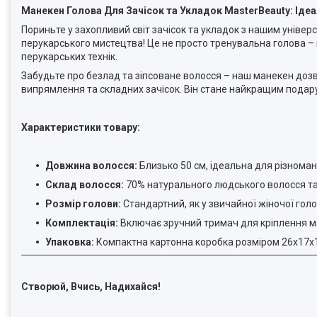
Манекен Голова Для Зачісок та Укладок MasterBeauty: Ідеа
Пориньте у захопливий світ зачісок та укладок з нашим уніве
перукарського мистецтва! Це не просто тренувальна голова – 
перукарських технік.
Забудьте про безлад та зіпсоване волосся – наш манекен дозв
випрямлення та складних зачісок. Він стане найкращим подару
Характеристики товару:
Довжина волосся:
Близько 50 см, ідеальна для різномані
Склад волосся:
70% натурального людського волосся та 
Розмір голови:
Стандартний, як у звичайної жіночої гол
Комплектація:
Включає зручний тримач для кріплення ман
Упаковка:
Компактна картонна коробка розміром 26х17х17
Створюй, Вчись, Надихайся!