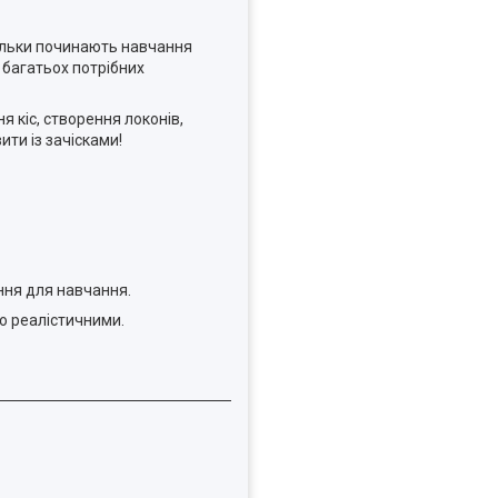
тільки починають навчання
 багатьох потрібних
 кіс, створення локонів,
ти із зачісками!
ння для навчання.
но реалістичними.