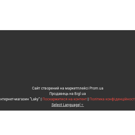
Сайт створений на маркетплейсі
Prom.ua
Продавець на Bigl.ua
Інтернет-магазин "Laky" |
Поскаржитися на контент
|
Політика конфіденційност
Select Language
▼