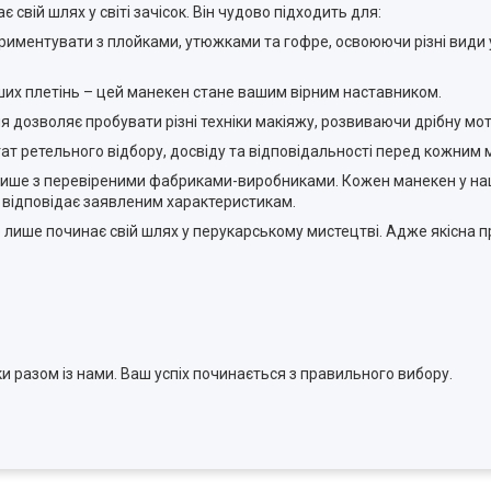
 свій шлях у світі зачісок. Він чудово підходить для:
иментувати з плойками, утюжками та гофре, освоюючи різні види у
іших плетінь – цей манекен стане вашим вірним наставником.
 дозволяє пробувати різні техніки макіяжу, розвиваючи дрібну мот
тат ретельного відбору, досвіду та відповідальності перед кожним
ише з перевіреними фабриками-виробниками. Кожен манекен у наші
ю відповідає заявленим характеристикам.
о лише починає свій шлях у перукарському мистецтві. Адже якісна 
 разом із нами. Ваш успіх починається з правильного вибору.